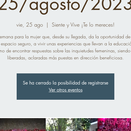
(25/agosto/2023
vie, 25 ago
  |  
Siente y Vive ¡Te lo mereces!
semana para la mujer que, desde su llegada, da la oportunidad de r
 espacio seguro, a vivir unas experiencias que llevan a la educació
o de encontrar respuestas sobre las inquietudes femeninas, siendo
liberadas, aclaradas más puestas en dirección beneficiosa.
Se ha cerrado la posibilidad de registrarse
Ver otros eventos