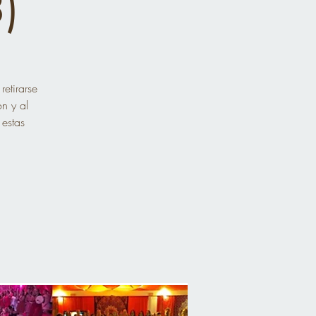
)
etirarse
n y al
 estas