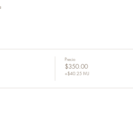
a
Precio
$350.00
+$40.25 IVU