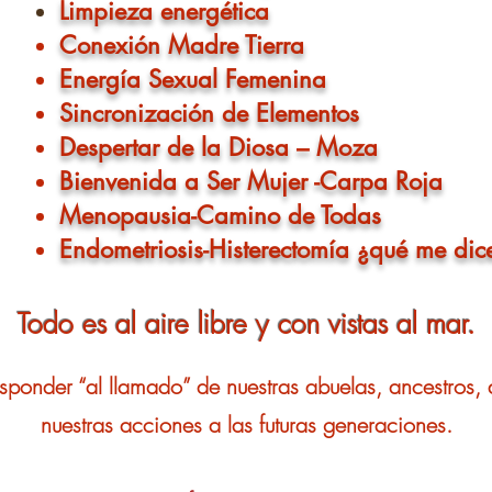
Limpieza energética
Conexión Madre Tierra
Energía Sexual Femenina
Sincronización de Elementos
Desp
ertar de la Diosa – Moza
Bienvenida a Ser Mujer -Carpa Roja
Menopausia-Camino de Todas
Endometriosis-Histerectomía ¿qué me dic
Todo es al aire libre y con vistas al mar.
responder “al llamado” de nuestras abuelas, ancestros,
nuestras acciones a las futuras generaciones.