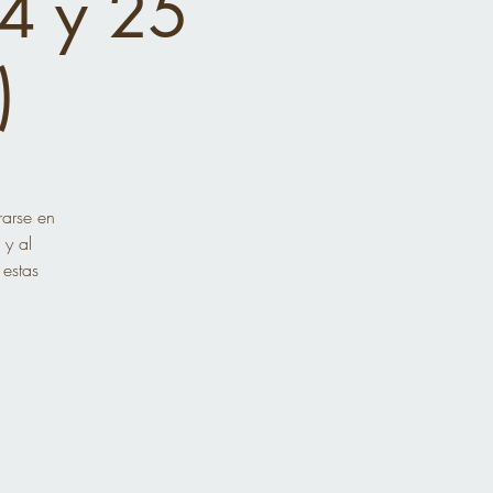
24 y 25
)
rarse en
 y al
 estas