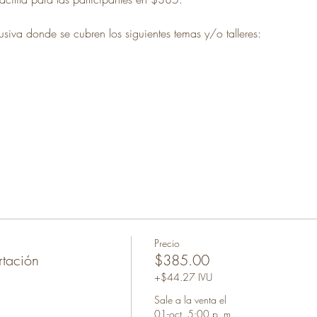
siva donde se cubren los siguientes temas y/o talleres:
Precio
rtación
$385.00
+$44.27 IVU
Sale a la venta el
01-oct, 5:00 p. m.