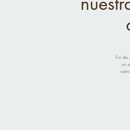
nuestr
Fin de 
un e
camin