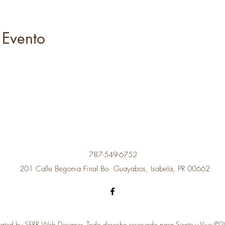
 Evento
787-549-6752
201 Calle Begonia Final Bo. Guayabos, Isabela, PR 00662
ated by SERR Web Designer. Todo derecho reservado para Siente y Vive ©