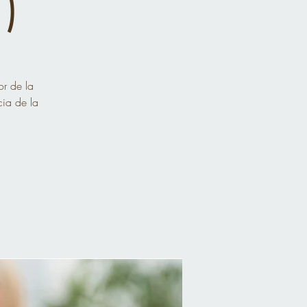
)
or de la
cia de la