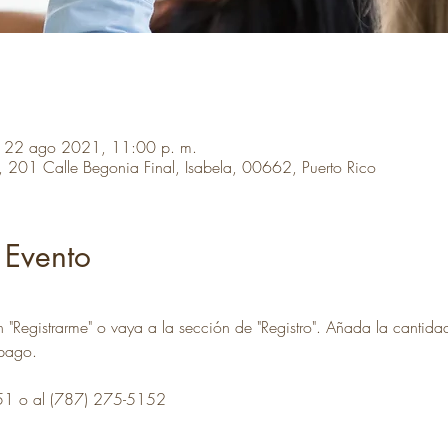
 22 ago 2021, 11:00 p. m.
! , 201 Calle Begonia Final, Isabela, 00662, Puerto Rico
 Evento
n "Registrarme" o vaya a la sección de "Registro". Añada la cantidad
 pago. 
51 o al (787) 275-5152