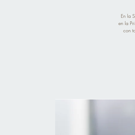
En la S
en la Pr
con t