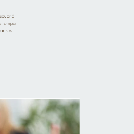
escubrió
de romper
ar sus