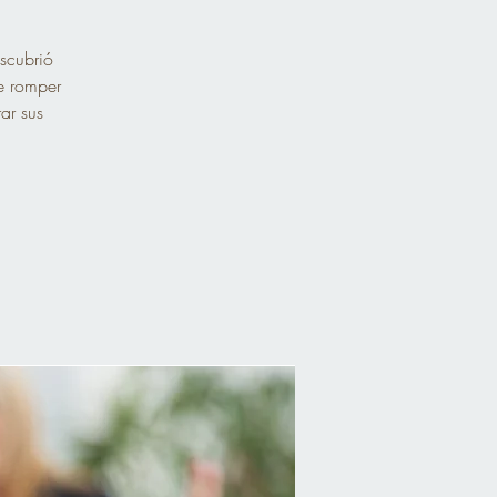
escubrió
de romper
ar sus