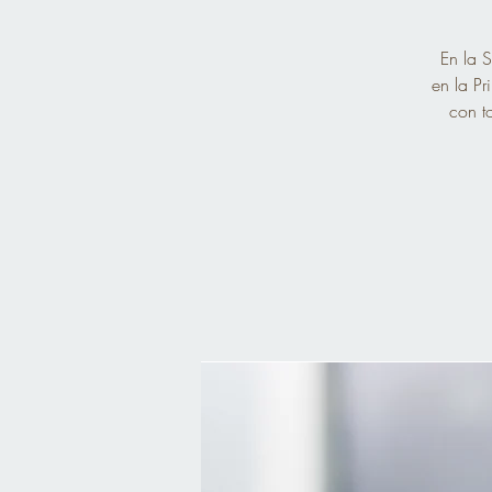
En la S
en la Pr
con t